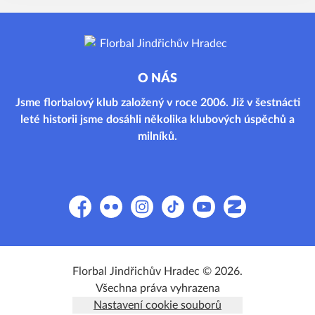
O NÁS
Jsme florbalový klub založený v roce 2006. Již v šestnácti
leté historii jsme dosáhli několika klubových úspěchů a
milníků.
Facebook
Flickr
Instagram
TikTok
YouTube
Zonerama
Florbal Jindřichův Hradec © 2026.
Všechna práva vyhrazena
Nastavení cookie souborů