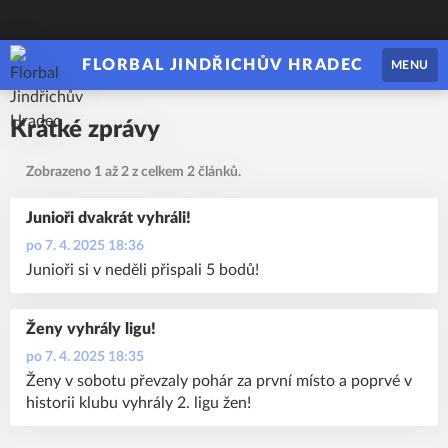
FLORBAL JINDŘICHŮV HRADEC
MENU
Krátké zprávy
Zobrazeno 1 až 2 z celkem 2 článků.
Junioři dvakrát vyhráli!
po 7. 4. 2025 18:36
Junioři si v neděli přispali 5 bodů!
Ženy vyhrály ligu!
po 7. 4. 2025 18:35
Ženy v sobotu převzaly pohár za první místo a poprvé v
historii klubu vyhrály 2. ligu žen!