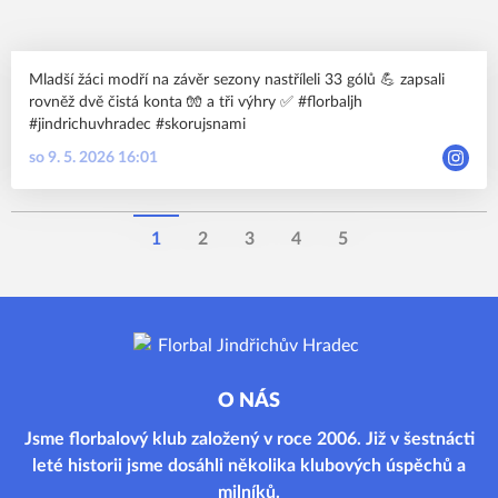
Mladší žáci modří na závěr sezony nastříleli 33 gólů 💪 zapsali
rovněž dvě čistá konta 🧤 a tři výhry ✅ #florbaljh
#jindrichuvhradec #skorujsnami
so 9. 5. 2026 16:01
1
2
3
4
5
O NÁS
Jsme florbalový klub založený v roce 2006. Již v šestnácti
leté historii jsme dosáhli několika klubových úspěchů a
milníků.