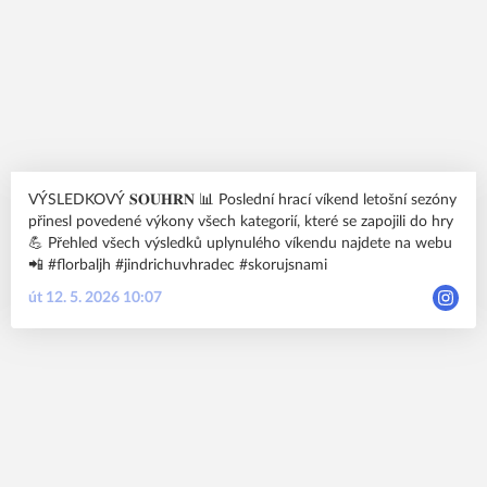
VÝSLEDKOVÝ 𝐒𝐎𝐔𝐇𝐑𝐍 📊 Poslední hrací víkend letošní sezóny
přinesl povedené výkony všech kategorií, které se zapojili do hry
💪 Přehled všech výsledků uplynulého víkendu najdete na webu
📲 #florbaljh #jindrichuvhradec #skorujsnami
út 12. 5. 2026 10:07