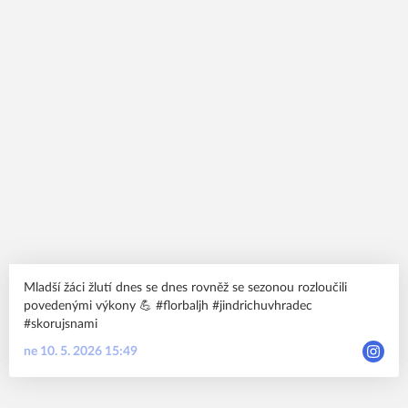
Mladší žáci žlutí dnes se dnes rovněž se sezonou rozloučili
povedenými výkony 💪 #florbaljh #jindrichuvhradec
#skorujsnami
ne 10. 5. 2026 15:49