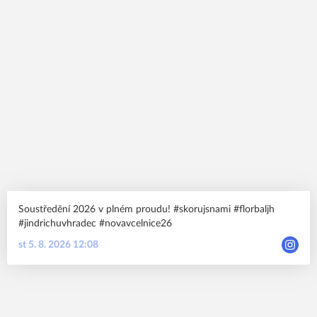
Soustředění 2026 v plném proudu! #skorujsnami #florbaljh
#jindrichuvhradec #novavcelnice26
st 5. 8. 2026 12:08