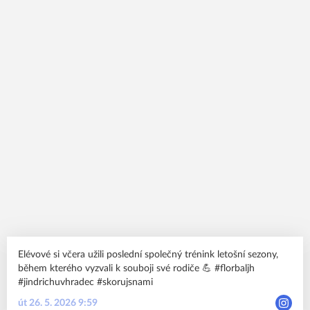
Elévové si včera užili poslední společný trénink letošní sezony,
během kterého vyzvali k souboji své rodiče 💪 #florbaljh
#jindrichuvhradec #skorujsnami
út 26. 5. 2026 9:59