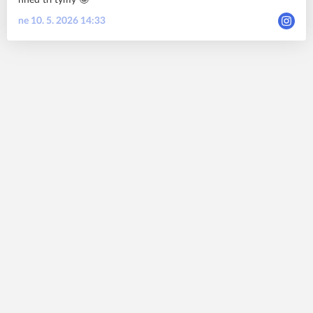
hned tři týmy 🤩
ne 10. 5. 2026 14:33