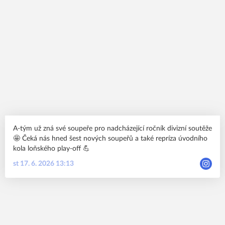
A-tým už zná své soupeře pro nadcházející ročník divizní soutěže
🤩 Čeká nás hned šest nových soupeřů a také repríza úvodního
kola loňského play-off 💪
st 17. 6. 2026 13:13