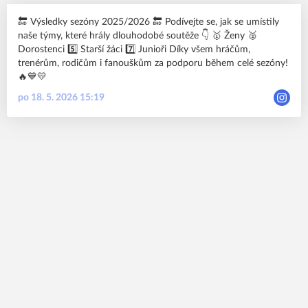
🔚 Výsledky sezóny 2025/2026 🔚 Podívejte se, jak se umístily
naše týmy, které hrály dlouhodobé soutěže 👇 🥇 Ženy 🥈
Dorostenci 5️⃣ Starší žáci 7️⃣ Junioři Díky všem hráčům,
trenérům, rodičům i fanouškům za podporu během celé sezóny!
🔥💙💛
po 18. 5. 2026 15:19