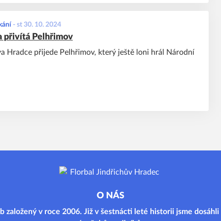
kání
-
st 30. 10. 2024
přivítá Pelhřimov
a Hradce přijede Pelhřimov, který ještě loni hrál Národní
O NÁS
b založený v roce 2006. Již v šestnácti leté historii jsme dosáhl