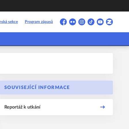
nská sekce
Program zápasů
Facebook
Flickr
Instagram
TikTok
YouTube
Zonerama
SOUVISEJÍCÍ INFORMACE
Reportáž k utkání