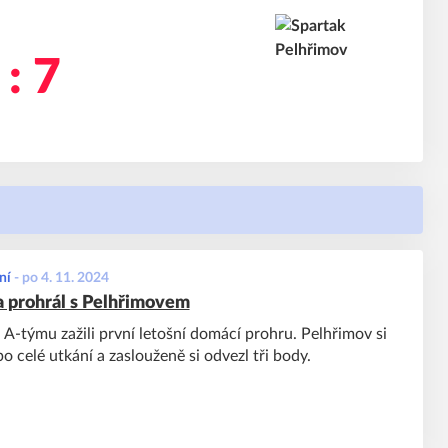
 : 7
ní
-
po 4. 11. 2024
 prohrál s Pelhřimovem
i A-týmu zažili první letošní domácí prohru. Pelhřimov si
o celé utkání a zaslouženě si odvezl tři body.