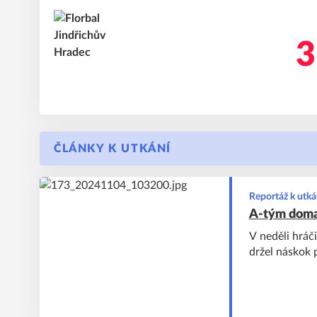
3
ČLÁNKY K UTKÁNÍ
Reportáž k utká
A-tým doma
V neděli hráč
držel náskok p