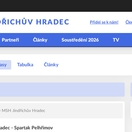
DŘICHŮV HRADEC
Přidej se k nám!
Čle
Partneři
Články
Soustředění 2026
TV
asy
Tabulka
Články
 MSH Jindřichův Hradec
radec - Spartak Pelhřimov