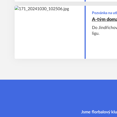
Pozvánka na ut
A-tým doma 
Do Jindřichov
ligu.
Jsme florbalový klu