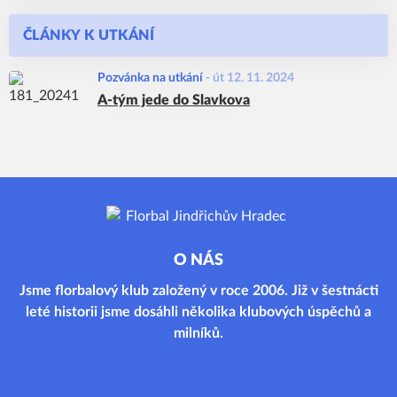
ČLÁNKY K UTKÁNÍ
Pozvánka na utkání
-
út 12. 11. 2024
A-tým jede do Slavkova
O NÁS
Jsme florbalový klub založený v roce 2006. Již v šestnácti
leté historii jsme dosáhli několika klubových úspěchů a
milníků.