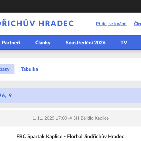
DŘICHŮV HRADEC
Přidej se k nám!
Čle
Partneři
Články
Soustředění 2026
TV
pasy
Tabulka
6, 9
1. 11. 2025 17:00
@ SH Bělidlo Kaplice
FBC Spartak Kaplice - Florbal Jindřichův Hradec