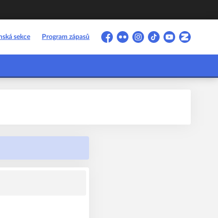
nská sekce
Program zápasů
Facebook
Flickr
Instagram
TikTok
YouTube
Zonerama