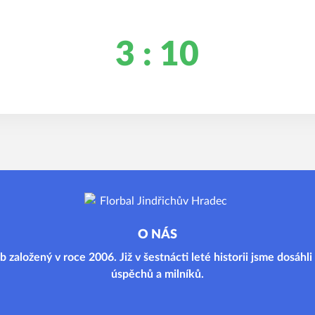
3 : 10
O NÁS
b založený v roce 2006. Již v šestnácti leté historii jsme dosáhl
úspěchů a milníků.