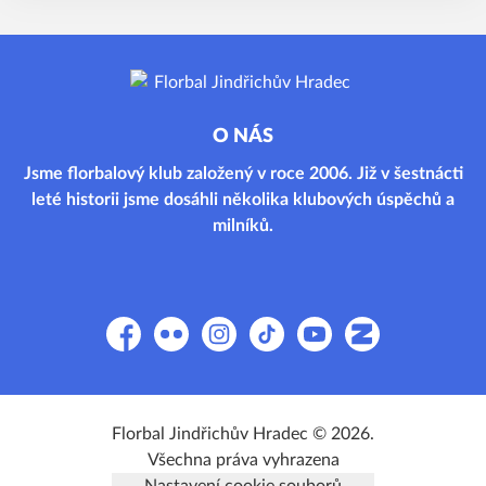
O NÁS
Jsme florbalový klub založený v roce 2006. Již v šestnácti
leté historii jsme dosáhli několika klubových úspěchů a
milníků.
Facebook
Flickr
Instagram
TikTok
YouTube
Zonerama
Florbal Jindřichův Hradec © 2026.
Všechna práva vyhrazena