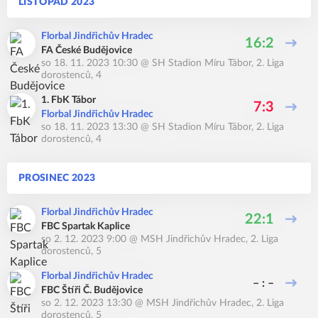
LISTOPAD 2023
Florbal Jindřichův Hradec
16:2
FA České Budějovice
so 18. 11. 2023 10:30
@
SH Stadion Míru Tábor
,
2. Liga
dorostenců, 4
1. FbK Tábor
7:3
Florbal Jindřichův Hradec
so 18. 11. 2023 13:30
@
SH Stadion Míru Tábor
,
2. Liga
dorostenců, 4
PROSINEC 2023
Florbal Jindřichův Hradec
22:1
FBC Spartak Kaplice
so 2. 12. 2023 9:00
@
MSH Jindřichův Hradec
,
2. Liga
dorostenců, 5
Florbal Jindřichův Hradec
– : –
FBC Štíři Č. Budějovice
so 2. 12. 2023 13:30
@
MSH Jindřichův Hradec
,
2. Liga
dorostenců, 5