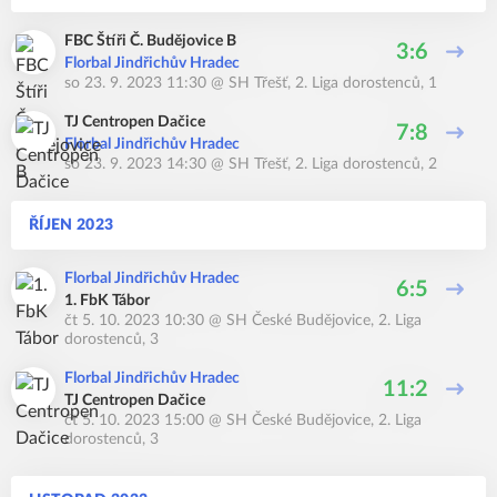
FBC Štíři Č. Budějovice B
3:6
Florbal Jindřichův Hradec
so 23. 9. 2023 11:30
@
SH Třešť
,
2. Liga dorostenců, 1
TJ Centropen Dačice
7:8
Florbal Jindřichův Hradec
so 23. 9. 2023 14:30
@
SH Třešť
,
2. Liga dorostenců, 2
ŘÍJEN 2023
Florbal Jindřichův Hradec
6:5
1. FbK Tábor
čt 5. 10. 2023 10:30
@
SH České Budějovice
,
2. Liga
dorostenců, 3
Florbal Jindřichův Hradec
11:2
TJ Centropen Dačice
čt 5. 10. 2023 15:00
@
SH České Budějovice
,
2. Liga
dorostenců, 3