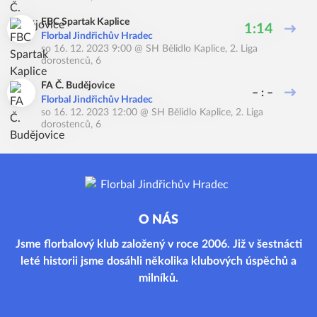
FBC Spartak Kaplice
1:14
Florbal Jindřichův Hradec
so 16. 12. 2023 9:00
@
SH Bělidlo Kaplice
,
2. Liga
dorostenců, 6
FA Č. Budějovice
– : –
Florbal Jindřichův Hradec
so 16. 12. 2023 12:00
@
SH Bělidlo Kaplice
,
2. Liga
dorostenců, 6
O NÁS
Jsme florbalový klub založený v roce 2006. Již v šestnácti
leté historii jsme dosáhli několika klubových úspěchů a
milníků.