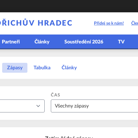
DŘICHŮV HRADEC
Přidej se k nám!
Čle
Partneři
Články
Soustředění 2026
TV
Zápasy
Tabulka
Články
ČAS