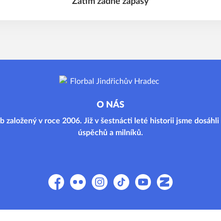
Zatím žádné zápasy
O NÁS
b založený v roce 2006. Již v šestnácti leté historii jsme dosáhl
úspěchů a milníků.
Facebook
Flickr
Instagram
TikTok
YouTube
Zonerama