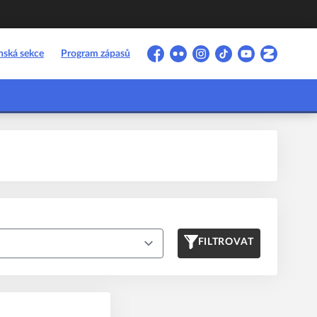
nská sekce
Program zápasů
Facebook
Flickr
Instagram
TikTok
YouTube
Zonerama
FILTROVAT