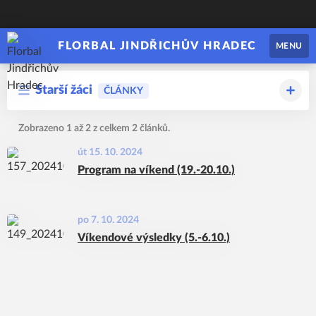
FLORBAL JINDŘICHŮV HRADEC
MENU
Starší žáci
ČLÁNKY
Zobrazeno 1 až 2 z celkem 2 článků.
út 15. 10. 2024
Program na víkend (19.-20.10.)
po 7. 10. 2024
Víkendové výsledky (5.-6.10.)