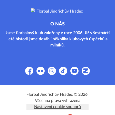
O NÁS
Jsme florbalový klub založený v roce 2006. Již v šestnácti
leté historii jsme dosáhli několika klubových úspěchů a
milníků.
Facebook
Flickr
Instagram
TikTok
YouTube
Zonerama
Florbal Jindřichův Hradec © 2026.
Všechna práva vyhrazena
Nastavení cookie souborů