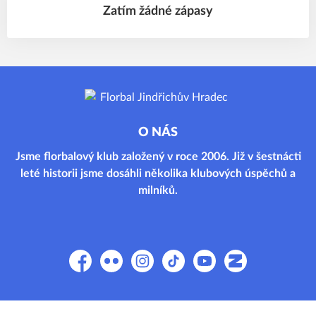
Zatím žádné zápasy
O NÁS
Jsme florbalový klub založený v roce 2006. Již v šestnácti
leté historii jsme dosáhli několika klubových úspěchů a
milníků.
Facebook
Flickr
Instagram
TikTok
YouTube
Zonerama